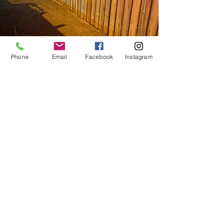
Phone
Email
Facebook
Instagram
GIRÐING Í BAKGARÐI
PS Verk
psverktakar@gmail.com