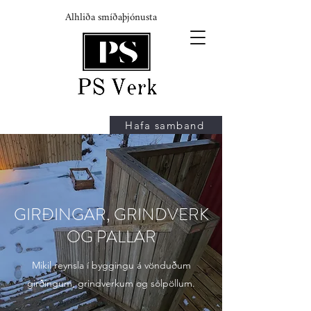
Alhliða smíðaþjónusta
Hafa samband
GIRÐINGAR, GRINDVERK
OG PALLAR
Mikil reynsla í byggingu á vönduðum
girðingum, grindverkum og sólpöllum.