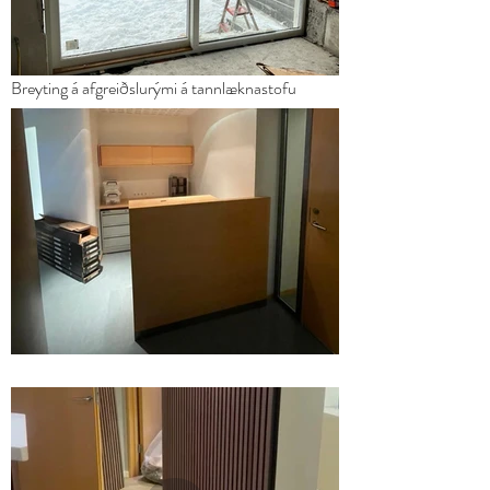
Breyting á afgreiðslurými á tannlæknastofu