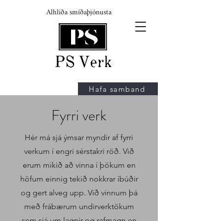
Alhliða smíðaþjónusta
Hafa samband
Fyrri verk
Hér má sjá ýmsar myndir af fyrri
verkum í engri sérstakri röð. Við
erum mikið að vinna í þökum en
höfum einnig tekið nokkrar íbúðir
og gert alveg upp. Við vinnum þá
með frábærum undirverktökum
sem sjá um lagnir og rafmagn en