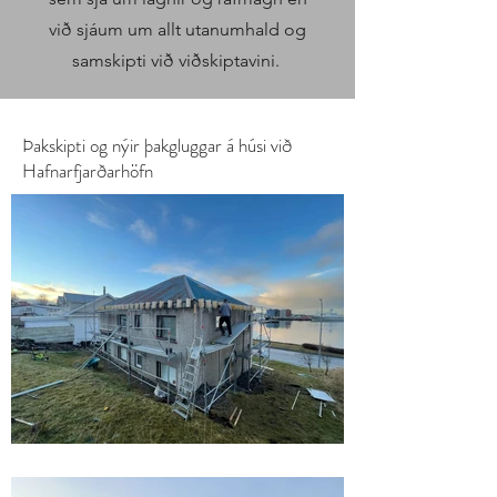
við sjáum um allt utanumhald og
samskipti við viðskiptavini.
Þakskipti og nýir þakgluggar á húsi við
Hafnarfjarðarhöfn