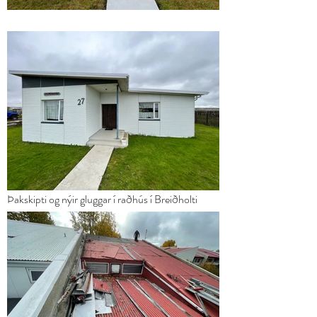
Þakskipti og nýir gluggar í raðhús í Breiðholti