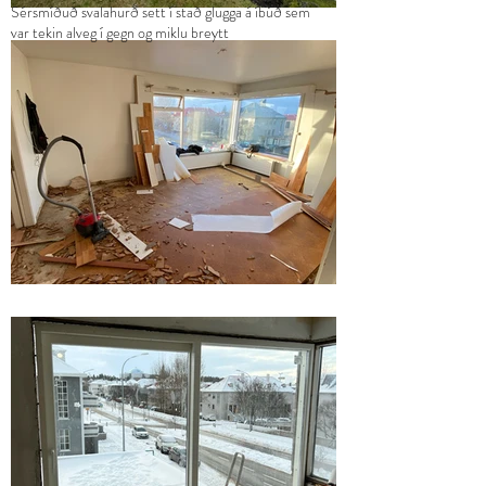
Sérsmíðuð svalahurð sett í stað glugga á íbúð sem
var tekin alveg í gegn og miklu breytt