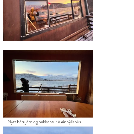
​Nýtt bárujárn og þakkantur á einbýlishús