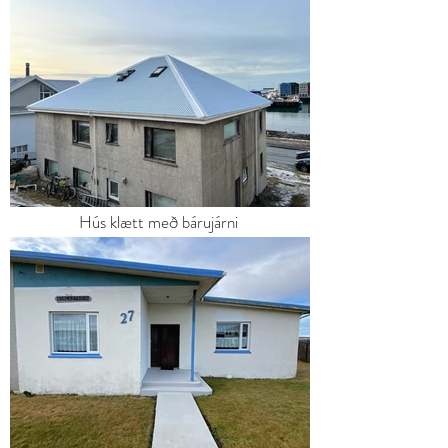
Hús klætt með bárujárni