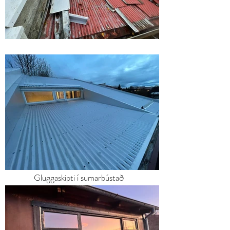
Gluggaskipti í sumarbústað